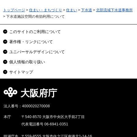
トップページ
>
住まい・まちづくり
>
住まい
>
下水道
>
北部流域下水道事務所
> 下水道施設空間の有効利用について
このサイトのご利用について
著作権・リンクについて
ユニバーサルデザインについて
個人情報の取り扱い
サイトマップ
大阪府庁
法人番号：4000020270008
本庁
〒540-8570 大阪市中央区大手前2丁目
代表電話番号 06-6941-0351
咲洲庁舎
〒559-8555 大阪市住之江区南港北1-14-16