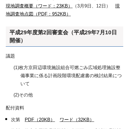
現地調査概要（ワード：23KB）
（3月9日、12日）
現
地調査地点図（PDF：952KB）
平成29年度第2回審査会（平成29年7月10日
開催）
議題
(1)枚方京田辺環境施設組合可燃ごみ広域処理施設整
備事業に係る計画段階環境配慮書の検討結果につ
いて
(2)その他
配付資料
次第
PDF（20KB）
ワード（32KB）