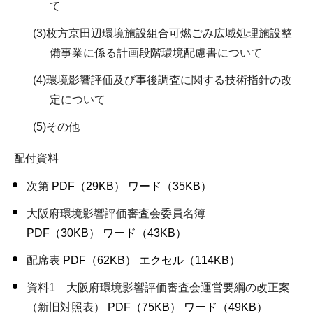
て
(3)枚方京田辺環境施設組合可燃ごみ広域処理施設整
備事業に係る計画段階環境配慮書について
(4)環境影響評価及び事後調査に関する技術指針の改
定について
(5)その他
配付資料
次第
PDF（29KB）
ワード（35KB）
大阪府環境影響評価審査会委員名簿
PDF（30KB）
ワード（43KB）
配席表
PDF（62KB）
エクセル（114KB）
資料1 大阪府環境影響評価審査会運営要綱の改正案
（新旧対照表）
PDF（75KB）
ワード（49KB）