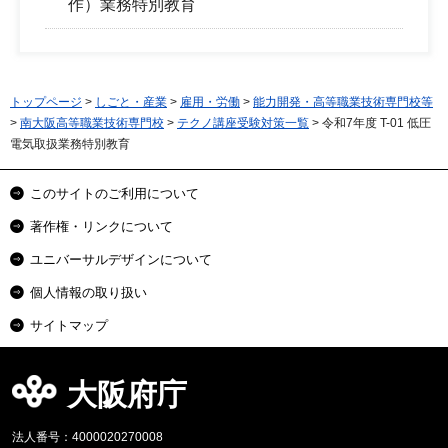
作）業務特別教育
トップページ
>
しごと・産業
>
雇用・労働
>
能力開発・高等職業技術専門校等
>
南大阪高等職業技術専門校
>
テクノ講座受験対策一覧
> 令和7年度 T-01 低圧
電気取扱業務特別教育
このサイトのご利用について
著作権・リンクについて
ユニバーサルデザインについて
個人情報の取り扱い
サイトマップ
大阪府庁
法人番号：4000020270008