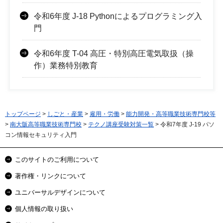
令和6年度 J-18 Pythonによるプログラミング入
門
令和6年度 T-04 高圧・特別高圧電気取扱（操
作）業務特別教育
トップページ
>
しごと・産業
>
雇用・労働
>
能力開発・高等職業技術専門校等
>
南大阪高等職業技術専門校
>
テクノ講座受験対策一覧
> 令和7年度 J-19 パソ
コン情報セキュリティ入門
このサイトのご利用について
著作権・リンクについて
ユニバーサルデザインについて
個人情報の取り扱い