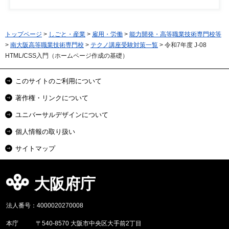
トップページ
>
しごと・産業
>
雇用・労働
>
能力開発・高等職業技術専門校等
>
南大阪高等職業技術専門校
>
テクノ講座受験対策一覧
> 令和7年度 J-08
HTML/CSS入門（ホームページ作成の基礎）
このサイトのご利用について
著作権・リンクについて
ユニバーサルデザインについて
個人情報の取り扱い
サイトマップ
大阪府庁
法人番号：4000020270008
本庁
〒540-8570 大阪市中央区大手前2丁目