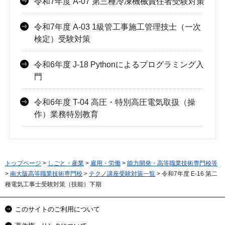
令和7年度 A-07 第三種冷凍機械責任者受験対策
令和7年度 A-03 1級管工事施工管理技士（一次
検定）受験対策
令和6年度 J-18 Pythonによるプログラミング入
門
令和6年度 T-04 高圧・特別高圧電気取扱（操
作）業務特別教育
トップページ
>
しごと・産業
>
雇用・労働
>
能力開発・高等職業技術専門校等
>
南大阪高等職業技術専門校
>
テクノ講座受験対策一覧
> 令和7年度 E-16 第二
種電気工事士受験対策（技能）下期
このサイトのご利用について