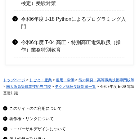
検定）受験対策
令和6年度 J-18 Pythonによるプログラミング入
門
令和6年度 T-04 高圧・特別高圧電気取扱（操
作）業務特別教育
トップページ
>
しごと・産業
>
雇用・労働
>
能力開発・高等職業技術専門校等
>
南大阪高等職業技術専門校
>
テクノ講座受験対策一覧
> 令和7年度 E-09 電気
基礎知識
このサイトのご利用について
著作権・リンクについて
ユニバーサルデザインについて