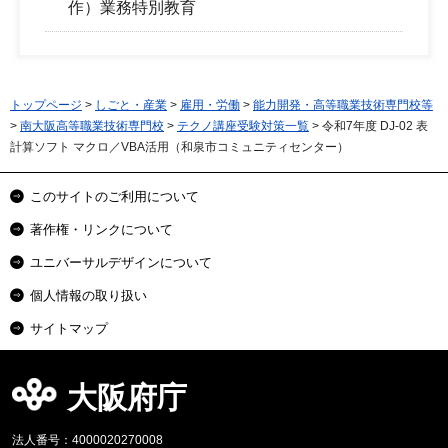
作）業務特別教育
トップページ
>
しごと・産業
>
雇用・労働
>
能力開発・高等職業技術専門校等
>
南大阪高等職業技術専門校
>
テクノ講座受験対策一覧
> 令和7年度 DJ-02 表
計算ソフト マクロ／VBA活用（和泉市コミュニティセンター）
このサイトのご利用について
著作権・リンクについて
ユニバーサルデザインについて
個人情報の取り扱い
サイトマップ
大阪府庁
法人番号：4000020270008