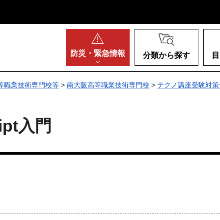
阪府
防災・
緊急情報
分類から探す
目
等職業技術専門校等
>
南大阪高等職業技術専門校
>
テクノ講座受験対策
ript入門