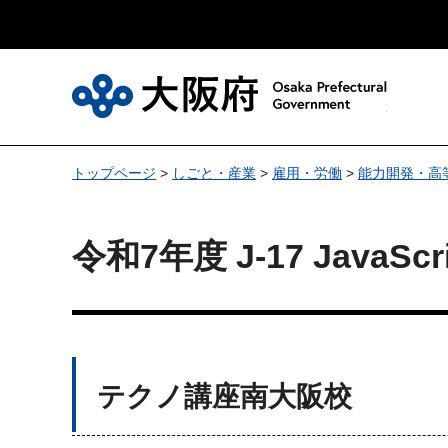
大
トップページ
>
しごと・産業
>
雇用・労働
>
能力開発・高
令和7年度 J-17 JavaSc
テクノ講座南大阪校