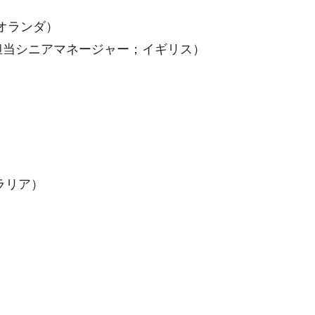
；オランダ）
t 戦略連携担当シニアマネージャー；イギリス）
トラリア）