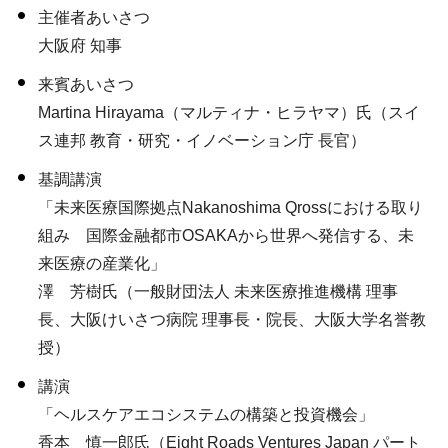
主催者あいさつ
大阪府 知事
来賓あいさつ
Martina Hirayama（マルティナ・ヒラヤマ）氏（スイ
ス連邦 教育・研究・イノベーション庁 長官）
基調講演
「未来医療国際拠点Nakanoshima Qrossにおける取り
組み 国際金融都市OSAKAから世界へ発信する、未
来医療の産業化」
澤 芳樹氏（一般財団法人 未来医療推進機構 理事
長、大阪けいさつ病院 理事長・院長、大阪大学名誉教
授）
講演
「ヘルスケアエコシステムの構築と投資機会」
香本 慎一郎氏（Eight Roads Ventures Japan パート