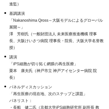
進監）
基調講演
「Nakanoshima Qross～大阪モデルによるグローバル
展開～」
澤 芳樹氏（一般財団法人 未来医療推進機構 理事
長、大阪けいさつ病院 理事長・院長、大阪大学名誉教
授）
講演
「iPS細胞が切り拓く網膜の再生医療」
栗本 康夫氏（神戸市立 神戸アイセンター病院 院
長）
パネルディスカッション
「再生医療の現在地、次のステップと課題」
パネリスト：
・長船 健二氏（京都大学iPS細胞研究所 副所長 教