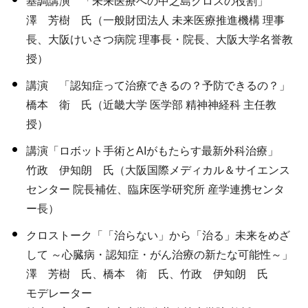
基調講演 「未来医療への中之島クロスの役割」
澤 芳樹 氏（一般財団法人 未来医療推進機構 理事
長、大阪けいさつ病院 理事長・院長、大阪大学名誉教
授）
講演 「認知症って治療できるの？予防できるの？」
橋本 衛 氏（近畿大学 医学部 精神神経科 主任教
授）
講演「ロボット手術とAIがもたらす最新外科治療」
竹政 伊知朗 氏（大阪国際メディカル＆サイエンス
センター 院長補佐、臨床医学研究所 産学連携センタ
ー長）
クロストーク「「治らない」から「治る」未来をめざ
して ～心臓病・認知症・がん治療の新たな可能性～」
澤 芳樹 氏、橋本 衛 氏、竹政 伊知朗 氏
モデレーター