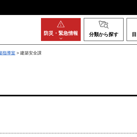
阪府
防災・
緊急情報
分類から探す
目
築指導室
> 建築安全課