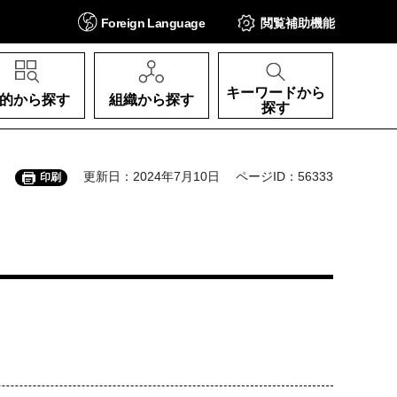
Foreign
Language
閲覧補助
機能
キーワードから
的から探す
組織から探す
探す
更新日：2024年7月10日
ページID：56333
印刷