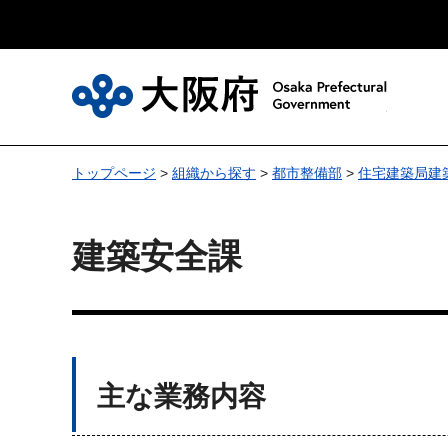
大
トップページ
>
組織から探す
>
都市整備部
>
住宅建築局建
建築安全課
主な業務内容