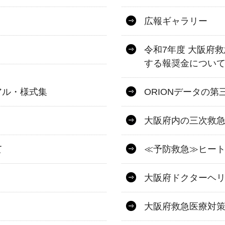
広報ギャラリー
令和7年度 大阪府
する報奨金につい
アル・様式集
ORIONデータの
大阪府内の三次救
て
≪予防救急≫ヒー
大阪府ドクターヘ
大阪府救急医療対