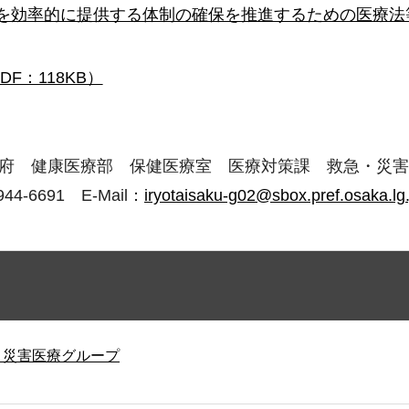
医療を効率的に提供する体制の確保を推進するための医療
：118KB）
 大阪府 健康医療部 保健医療室 医療対策課 救急・災
44-6691 E-Mail：
iryotaisaku-g02@sbox.pref.osaka.lg.
・災害医療グループ