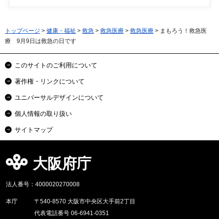
トップページ
>
健康・福祉
>
救急
>
救急医療
>
救急医療
> まもろう！救急医
療 9月9日は救急の日です
このサイトのご利用について
著作権・リンクについて
ユニバーサルデザインについて
個人情報の取り扱い
サイトマップ
大阪府庁
法人番号：4000020270008
本庁
〒540-8570 大阪市中央区大手前2丁目
代表電話番号 06-6941-0351