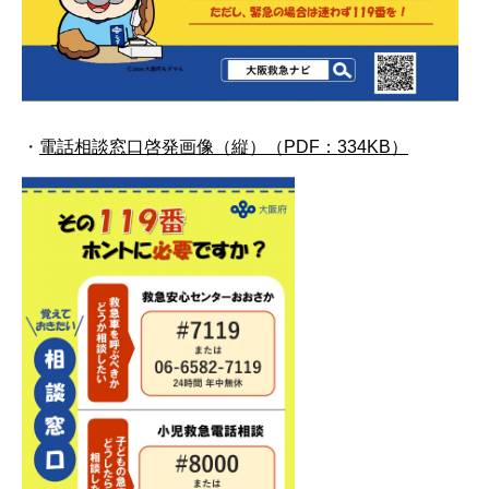
・
電話相談窓口啓発画像（縦）（PDF：334KB）