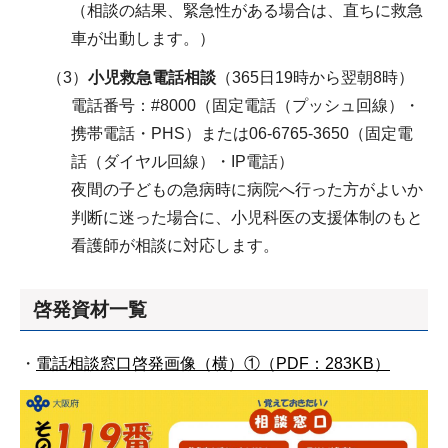
（相談の結果、緊急性がある場合は、直ちに救急
車が出動します。）
（3）
小児救急電話相談
（365日19時から翌朝8時）
電話番号：#8000（固定電話（プッシュ回線）・
携帯電話・PHS）または06-6765-3650（固定電
話（ダイヤル回線）・IP電話）
夜間の子どもの急病時に病院へ行った方がよいか
判断に迷った場合に、小児科医の支援体制のもと
看護師が相談に対応します。
啓発資材一覧
・
電話相談窓口啓発画像（横）①（PDF：283KB）