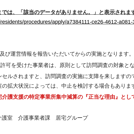
までは、「該当のデータがありません。」と表示されま
08/ea/residents/procedures/apply/a7384111-ce26-4
報及び運営情報を報告いただいてからの実施となります
は許可を受けた事業者は、原則として訪問調査の対象と
ンセルされますと、訪問調査の実施に支障を来しますの
症の拡大状況によっては、中止を検討する場合もありま
宅介護支援の特定事業所集中減算の『正当な理由』とし
介護室 介護事業者課 居宅グループ