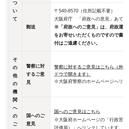
つ
い
〒540-8570（住所記載不要）
て
大阪府庁 「府政への意見」あて
郵送
※「府政へのご
意見」は、府政運営
をお寄せいただくものですので書籍
付はご遠慮ください。
そ
警察に対
警察に対するご意見はこちら（外部
の
するご意
ドウで開きます）
他
※大阪府警察のホームページへリン
見
の
機
関
へ
国へのご意見はこちら
国へのご
の
※大阪府ホームページの「行政苦情
意見
ご
評価局）」へリンクしています。