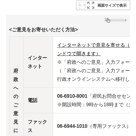
画面サイズで表示
<ご意見をお寄せいただく方法>
インターネットで意見を寄せる（外
ンドウで開きます）
インター
※「府政へのご意見」入力フォーム
ネット
（「府政へのご意見」入力フォームは
府
行政オンラインシステムへ移行しま
政
へ
06-6910-8001
「府民お問合せセンタ
の
電話
※開設時間：9時から18時まで（土
ご
意
見
ファック
06-6944-1010
（専用ファックス）
に
ス