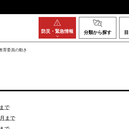
阪府
防災・
緊急情報
分類から探す
目
 教育委員の動き
月まで
2月まで
月まで