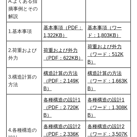
A.よくある指
摘事例とその
解説
基本事項（PDF：
基本事項（ワー
1.基本事項
1,322KB）
ド：1,803KB）
荷重および外力
2.荷重および
荷重および外力
（ワード：512K
外力
（PDF：622KB）
B）
構造計算の方法
構造計算の方法
3.構造計算の
（PDF：2,149K
（ワード：1,663K
方法
B）
B）
各種構造の設計1
各種構造の設計1
（PDF：2,720K
（ワード：1,308K
B）
B）
各種構造の設計2
各種構造の設計2
4.各種構造の
（PDF：2,336K
（ワード：3,507K