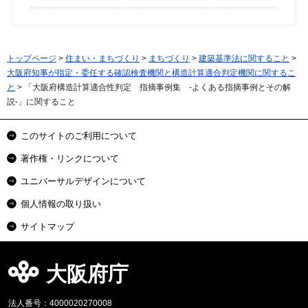
トップページ
>
住まい・まちづくり
>
まちづくり
>
建築基準法に関すること
>
大阪府知事が指定・委任する確認検査機関と構造計算適合判定機関に関するこ
と
> 「大阪府構造計算適合性判定 指摘事例集 -よくある指摘事例とその解
説-」に関すること
このサイトのご利用について
著作権・リンクについて
ユニバーサルデザインについて
個人情報の取り扱い
サイトマップ
大阪府庁
法人番号：4000020270008