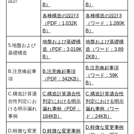
設計
B）
B）
各種構造の設計3
各種構造の設計3
（PDF：1,032K
（ワード：1,280K
B）
B）
地盤および基礎構
地盤および基礎構
5.地盤および
造（PDF：3,019K
造（ワード：3,89
基礎構造
B）
2KB）
B.注意喚起事項
B.注意喚起事
B.注意喚起事項
（ワード：59K
項
（PDF：342KB）
B）
C.構造計算適
C.構造計算適合性
C.構造計算適合性
合性判定にお
判定における明示
判定における明示
ける明示漏れ
漏れ事例（PDF：
漏れ事例（ワー
事例
184KB）
ド：24KB）
D.軽微な変更事例
D.軽微な変更
D.軽微な変更事例