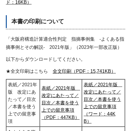
ド：16KB）
本書の印刷について
「大阪府構造計算適合性判定 指摘事例集 -よくある指
摘事例とその解説- 2021年版」（2023年一部改正版）
以下からダウンロードしてください。
★全文印刷はこちら
全文印刷（PDF：15,741KB）
表紙／2021年
表紙／2021年版
表紙／2021年版
版 改定にあ
改定にあたって／
改定にあたって／
たって／目次
目次／本書を使う
目次／本書を使う
／本書を使う
上での留意事項
上での留意事項
上での留意事
（ワード：44K
（PDF：447KB）
項
B）