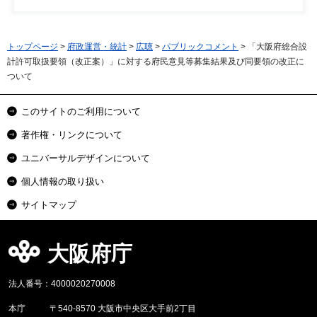
トップページ
>
府政運営・統計
>
広聴
>
パブリックコメント
> 「大阪府総合設
計許可取扱要領（改正案）」に対する府民意見等募集結果及び同要領の改正に
ついて
このサイトのご利用について
著作権・リンクについて
ユニバーサルデザインについて
個人情報の取り扱い
サイトマップ
大阪府庁
法人番号：4000020270008
本庁
〒540-8570 大阪市中央区大手前2丁目