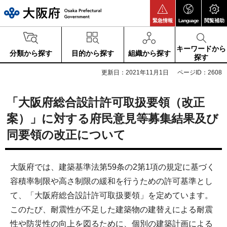
大阪府
緊急情報
Language
閲覧補助
キーワードから
分類から探す
目的から探す
組織から探す
探す
更新日：2021年11月1日
ページID：2608
「大阪府総合設計許可取扱要領（改正
案）」に対する府民意見等募集結果及び
同要領の改正について
大阪府では、建築基準法第59条の2第1項の規定に基づく
容積率制限や高さ制限の緩和を行うための許可基準とし
て、「大阪府総合設計許可取扱要領」を定めています。
このたび、耐震性が不足した建築物の建替えによる耐震
性や防災性の向上を図るために、個別の建築計画による