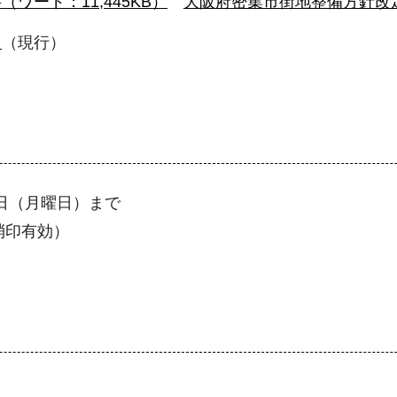
ード：11,445KB）
大阪府密集市街地整備方針改定（
て
（現行）
6日（月曜日）まで
消印有効）