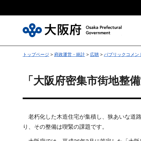
大
トップページ
>
府政運営・統計
>
広聴
>
パブリックコメン
「大阪府密集市街地整
老朽化した木造住宅が集積し、狭あいな道路
り、その整備は喫緊の課題です。