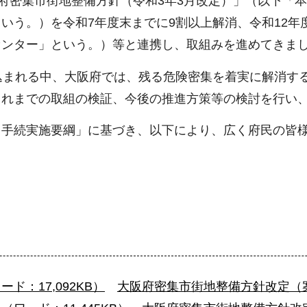
府密集市街地整備方針（令和3年3月改定）」（以下「
いう。）を令和7年度末までに9割以上解消、令和12年
センター」という。）等と連携し、取組みを進めてきま
込まれる中、大阪府では、残る危険密集を着実に解消する
これまでの取組の検証、今後の推進方策等の検討を行い
手続実施要綱」に基づき、以下により、広く府民の皆様
：17,092KB）
大阪府密集市街地整備方針改定（案）