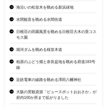
海沿いの松並木を眺める新浜緑地
水間観音を眺める水間街道
日根荘の田園風景を眺める日根荘大木の里コス
モス園
堀河ダムを眺める桜並木道
柏原のぶどう畑と奈良盆地を眺める府道183号
線
近鉄電車の線路を眺める澤田八幡神社
大阪の景観資源「ビュースポットおおさか」が
府内100か所まで拡がりました