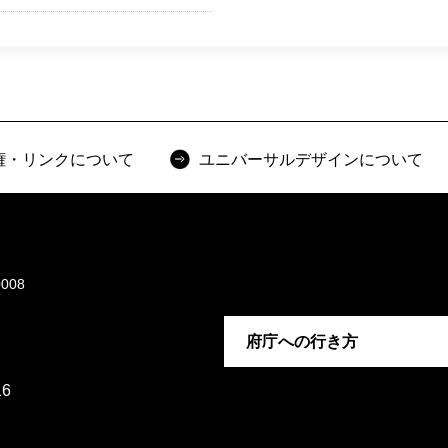
権・リンクについて
ユニバーサルデザインについて
008
府庁への行き方
6