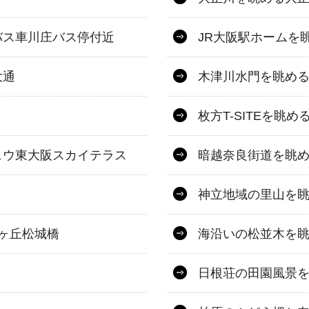
バス車川庄バス停付近
JR大阪駅ホームを眺
大通
木津川水門を眺め
枚方T-SITEを眺め
ュウ東大阪スカイテラス
暗越奈良街道を眺
神立地域の里山を
ヶ丘松城橋
海沿いの松並木を
日根荘の田園風景