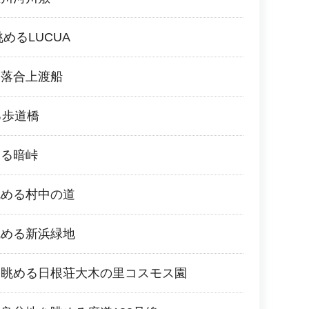
めるLUCUA
る落合上渡船
る歩道橋
める暗峠
眺める村中の道
眺める新浜緑地
を眺める日根荘大木の里コスモス園