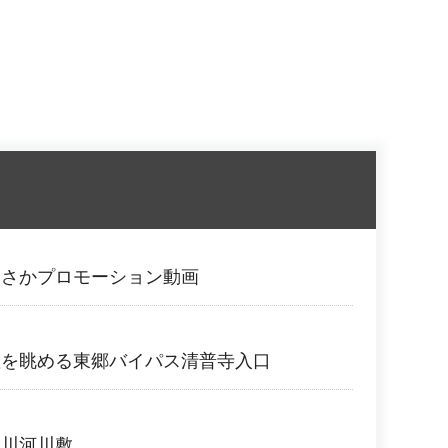
おさかプロモーション動画
垣を眺める東郷バイパス清普寺入口
正川河川敷