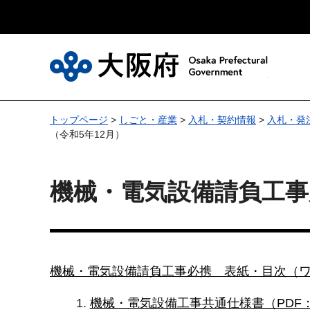
大
トップページ
>
しごと・産業
>
入札・契約情報
>
入札・発
（令和5年12月）
機械・電気設備請負工事
機械・電気設備請負工事必携 表紙・目次（ワー
機械・電気設備工事共通仕様書（PDF：