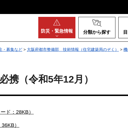
阪府
防災・
緊急情報
分類から探す
目
注・募集など
>
大阪府都市整備部 技術情報（住宅建築局のぞく）
>
機
必携（令和5年12月）
ド：28KB）
36KB）