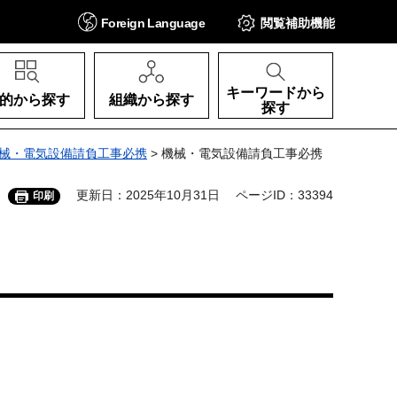
Foreign
Language
閲覧補助
機能
キーワードから
的から探す
組織から探す
探す
械・電気設備請負工事必携
> 機械・電気設備請負工事必携
更新日：2025年10月31日
ページID：33394
印刷