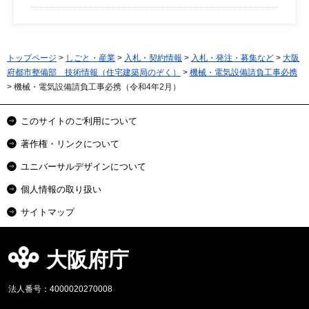
トップページ
>
しごと・産業
>
入札・契約情報
>
入札・発注・募集など
>
大阪
府都市整備部 技術情報（住宅建築局のぞく）
>
機械・電気設備請負工事必携
> 機械・電気設備請負工事必携（令和4年2月）
このサイトのご利用について
著作権・リンクについて
ユニバーサルデザインについて
個人情報の取り扱い
サイトマップ
大阪府庁
法人番号：4000020270008