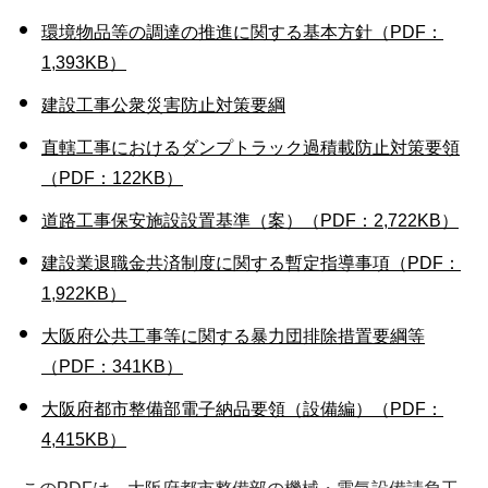
環境物品等の調達の推進に関する基本方針（PDF：
1,393KB）
建設工事公衆災害防止対策要綱
直轄工事におけるダンプトラック過積載防止対策要領
（PDF：122KB）
道路工事保安施設設置基準（案）（PDF：2,722KB）
建設業退職金共済制度に関する暫定指導事項（PDF：
1,922KB）
大阪府公共工事等に関する暴力団排除措置要綱等
（PDF：341KB）
大阪府都市整備部電子納品要領（設備編）（PDF：
4,415KB）