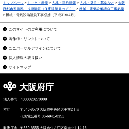
トップページ
>
しごと・産業
>
入札・契約情報
>
入札・発注・募集など
>
大阪
府都市整備部 技術情報（住宅建築局のぞく）
>
機械・電気設備請負工事必携
> 機械・電気設備請負工事必携（平成31年4月）
このサイトのご利用について
著作権・リンクについて
ユニバーサルデザインについて
個人情報の取り扱い
サイトマップ
大阪府庁
法人番号：4000020270008
本庁
〒540-8570 大阪市中央区大手前2丁目
代表電話番号 06-6941-0351
咲洲庁舎
〒559-8555 大阪市住之江区南港北1-14-16