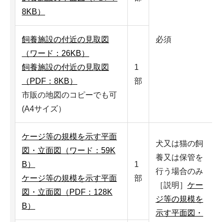
8KB）
飼養施設の付近の見取図
必須
（ワード：26KB）
飼養施設の付近の見取図
1
（PDF：8KB）
部
市販の地図のコピーでも可
(A4サイズ）
ケージ等の規模を示す平面
犬又は猫の飼
図・立面図（ワード：59K
養又は保管を
B）
1
行う場合のみ
ケージ等の規模を示す平面
部
［説明］
ケー
図・立面図（PDF：128K
ジ等の規模を
B）
示す平面図・