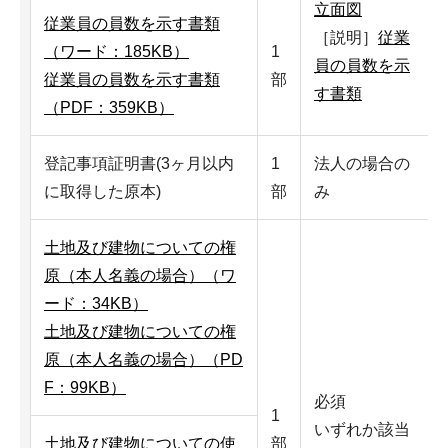
立面図
従業員の員数を示す書類
［説明］
従業
（ワード：185KB）
1
員の員数を示
従業員の員数を示す書類
部
す書類
（PDF：359KB）
登記事項証明書(3ヶ月以内
1
法人の場合の
に取得した原本)
部
み
土地及び建物についての権
原（本人名義の場合）（ワ
ード：34KB）
土地及び建物についての権
原（本人名義の場合）（PD
F：99KB）
必須
1
いずれか該当
土地及び建物についての使
部