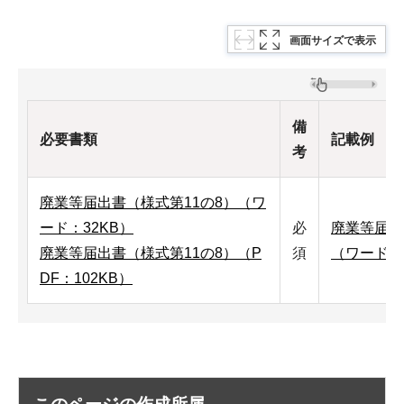
画面サイズで表示
備
必要書類
記載例
考
廃業等届出書（様式第11の8）（ワ
ード：32KB）
必
廃業等届出
廃業等届出書（様式第11の8）（P
須
（ワード：
DF：102KB）