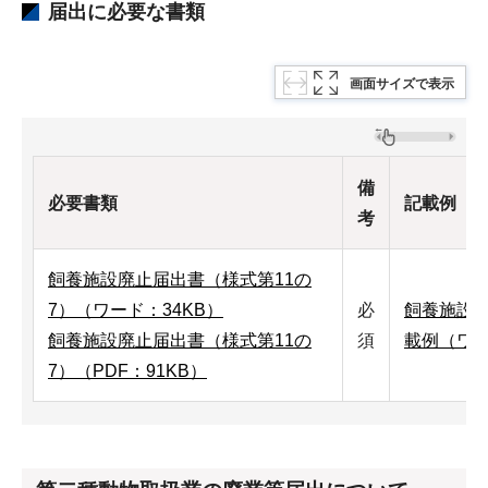
届出に必要な書類
画面サイズで表示
備
必要書類
記載例
考
飼養施設廃止届出書（様式第11の
7）（ワード：34KB）
必
飼養施設廃
飼養施設廃止届出書（様式第11の
須
載例（ワー
7）（PDF：91KB）