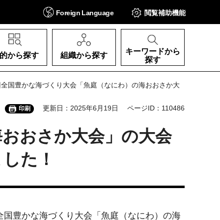
Foreign
Language
閲覧補助
機能
キーワードから
的から探す
組織から探す
探す
5回全国豊かな海づくり大会「魚庭（なにわ）の海おおさか大
更新日：2025年6月19日
ページID：110486
印刷
海おおさか大会」の大会
ました！
回全国豊かな海づくり大会「魚庭（なにわ）の海