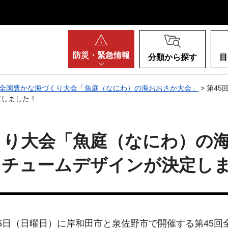
阪府
防災・
緊急情報
分類から探す
目
回全国豊かな海づくり大会「魚庭（なにわ）の海おおさか大会」
> 第4
定しました！
くり大会「魚庭（なにわ）の
スチュームデザインが決定し
、15日（日曜日）に岸和田市と泉佐野市で開催する第45