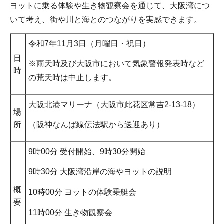
ヨットに乗る体験や生き物観察会を通じて、大阪湾につ
いて考え、街や川と海とのつながりを実感できます。
令和7年11月3日（月曜日・祝日）
日
※雨天時及び大阪市において気象警報発表時など
時
の荒天時は中止します。
大阪北港マリーナ（大阪市此花区常吉2-13-18）
場
所
（阪神なんば線伝法駅から送迎あり）
9時00分 受付開始、9時30分開始
9時30分 大阪湾沿岸の海やヨットの説明
概
10時00分 ヨットの体験乗艇会
要
11時00分 生き物観察会