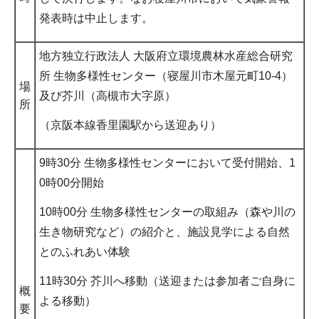
発表時は中止します。
地方独立行政法人 大阪府立環境農林水産総合研究
所 生物多様性センター（寝屋川市木屋元町10-4）
場
及び芥川（高槻市大字原）
所
（京阪本線香里園駅から送迎あり）
9時30分 生物多様性センターにおいて受付開始、1
0時00分開始
10時00分 生物多様性センターの取組み（森や川の
生き物研究など）の紹介と、施設見学による自然
とのふれあい体験
11時30分 芥川へ移動（送迎または参加者ご自身に
概
よる移動）
要