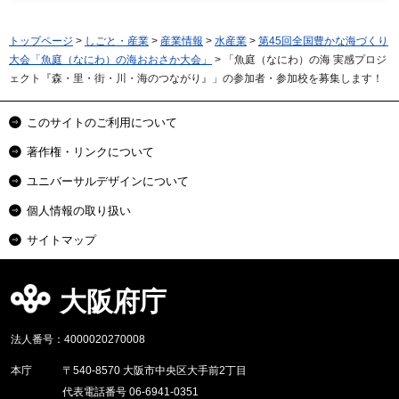
トップページ
>
しごと・産業
>
産業情報
>
水産業
>
第45回全国豊かな海づくり
大会「魚庭（なにわ）の海おおさか大会」
> 「魚庭（なにわ）の海 実感プロジ
ェクト『森・里・街・川・海のつながり』」の参加者・参加校を募集します！
このサイトのご利用について
著作権・リンクについて
ユニバーサルデザインについて
個人情報の取り扱い
サイトマップ
大阪府庁
法人番号：4000020270008
本庁
〒540-8570 大阪市中央区大手前2丁目
代表電話番号 06-6941-0351