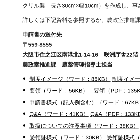
クリル製 長さ30cm×幅10cm）を作成し
詳しくは下記資料を参照するか、農政室推進課地産
申請書の送付先
〒559-8555
大阪市住之江区南港北1-14-16 咲洲庁舎22階
農政室推進課 農薬管理指導士担当
制度イメージ（ワード：85KB）
制度イメー
要領（ワード：56KB）
要領（PDF：135
申請書様式（記入例含む）（ワード：67KB
Q&A（ワード：41KB）
Q&A（PDF：133K
取扱についての注意事項（ワード：38KB）
受領証様式（ワード：30KB）
受領証様式（P