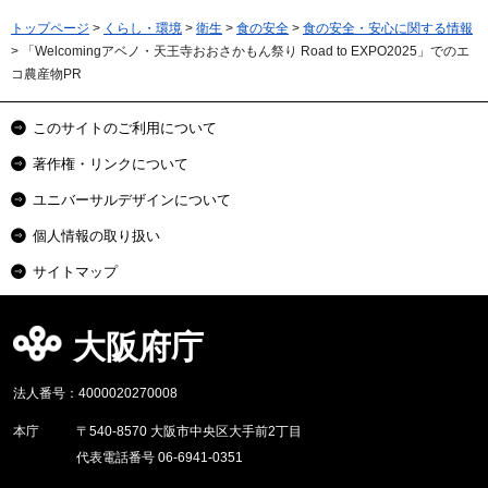
トップページ
>
くらし・環境
>
衛生
>
食の安全
>
食の安全・安心に関する情報
> 「Welcomingアベノ・天王寺おおさかもん祭り Road to EXPO2025」でのエ
コ農産物PR
このサイトのご利用について
著作権・リンクについて
ユニバーサルデザインについて
個人情報の取り扱い
サイトマップ
大阪府庁
法人番号：4000020270008
本庁
〒540-8570 大阪市中央区大手前2丁目
代表電話番号 06-6941-0351