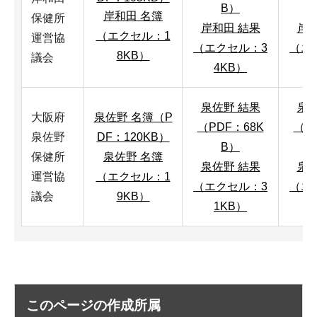
B）
岸和田 名簿
保健所
岸和田 結果
岸和
（エクセル：1
運営協
（エクセル：3
（エ
8KB）
議会
4KB）
泉佐野 結果
泉佐
大阪府
泉佐野 名簿（P
（PDF：68K
（P
泉佐野
DF：120KB）
B）
保健所
泉佐野 名簿
泉佐野 結果
泉佐
運営協
（エクセル：1
（エクセル：3
（エ
議会
9KB）
1KB）
このページの作成所属