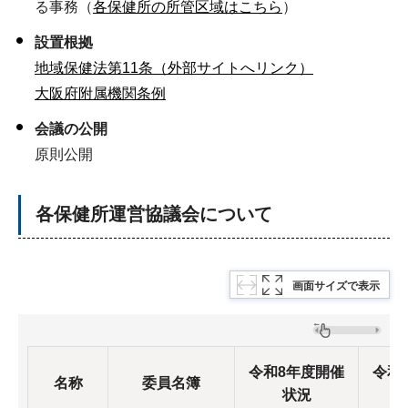
る事務（
各保健所の所管区域はこちら
）
設置根拠
地域保健法第11条（外部サイトへリンク）
大阪府附属機関条例
会議の公開
原則公開
各保健所運営協議会について
画面サイズで表示
令和8年度開催
令和
名称
委員名簿
状況