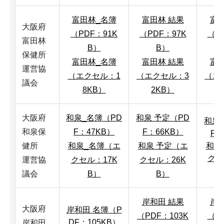
富田林_名簿
富田林 結果
富田
大阪府
（PDF：91K
（PDF：97K
（P
富田林
B）
B）
保健所
富田林_名簿
富田林 結果
富田
運営協
（エクセル：1
（エクセル：3
（エ
議会
8KB）
2KB）
大阪府
和泉_名簿（PD
和泉 予定（PD
和泉
和泉保
F：47KB）
F：66KB）
F：
健所
和泉_名簿（エ
和泉 予定（エ
和泉
クセ
運営協
クセル：17K
クセル：26K
議会
B）
B）
岸和田 結果
岸和
大阪府
岸和田 名簿（P
（PDF：103K
（P
DF：105KB）
岸和田