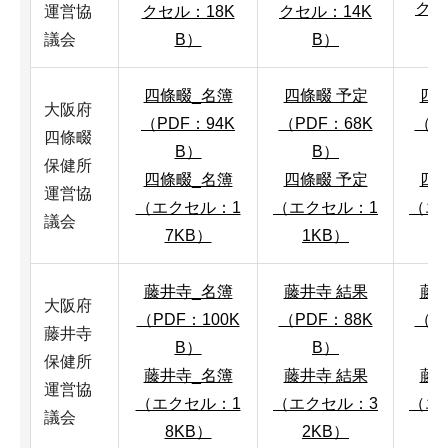
クセ
運営協
クセル：18K
クセル：14K
議会
B）
B）
四條畷_名簿
四條畷 予定
四條
大阪府
（PDF：94K
（PDF：68K
（P
四條畷
B）
B）
保健所
四條畷_名簿
四條畷 予定
四條
運営協
（エクセル：1
（エクセル：1
（エ
議会
7KB）
1KB）
藤井寺_名簿
藤井寺 結果
藤井
大阪府
（PDF：100K
（PDF：88K
（P
藤井寺
B）
B）
保健所
藤井寺_名簿
藤井寺 結果
藤井
運営協
（エクセル：1
（エクセル：3
（エ
議会
8KB）
2KB）