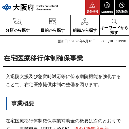
大阪府
緊急情報
Language
閲覧補助
キーワードから
分類から探す
目的から探す
組織から探す
探す
更新日：2026年6月16日
ページID：3998
在宅医療移行体制確保事業
入退院支援及び急変時対応等に係る病院機能を強化する
ことで、在宅医療提供体制の整備を図ります。
事業概要
在宅医療移行体制確保事業補助金の概要は次のとおりで
す。
事業概要（PPT：58KB
)
※令和8年度更新