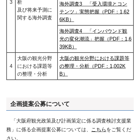
3
析
海外調査3 「受入環境とコン
及び将来予測に
テンツ」実態把握（PDF：1,62
関する海外調査
6KB）
海外調査4 「インバウンド観
光の変化潮流」把握（PDF：1,6
39KB）
大阪の観光分野
大阪の観光分野における課題等
4
における課題等
の整理・分析（PDF：1,002K
の整理・分析
B）
企画提案公募について
「大阪府観光政策及び計画策定に係る調査検討支援業
務」に係る企画提案公募については、
こちら
をご覧くだ
さい。