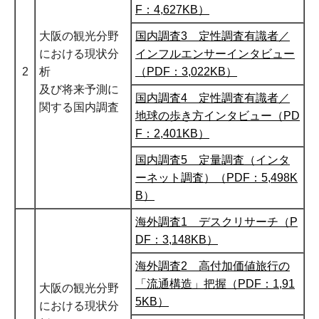
F：4,627KB）
大阪の観光分野
国内調査3 定性調査有識者／
における現状分
インフルエンサーインタビュー
2
析
（PDF：3,022KB）
及び将来予測に
国内調査4 定性調査有識者／
関する国内調査
地球の歩き方インタビュー（PD
F：2,401KB）
国内調査5 定量調査（インタ
ーネット調査）（PDF：5,498K
B）
海外調査1 デスクリサーチ（P
DF：3,148KB）
海外調査2 高付加価値旅行の
「流通構造」把握（PDF：1,91
大阪の観光分野
5KB）
における現状分