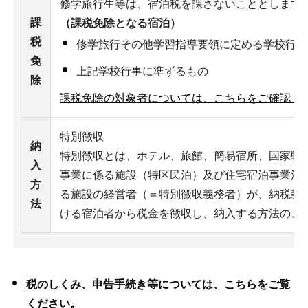
修学旅行生等は、宿泊税を課さないこととします。
課
（課税免除となる宿泊）
税
修学旅行その他学習指導要領に定める学校行事
免
上記学校行事に準ずるもの
除
課税免除の対象者については、こちらをご確認く
特別徴収
納
特別徴収とは、ホテル、旅館、簡易宿所、国家戦
入
事業に係る施設（特区民泊）及び住宅宿泊事業法
方
る施設の経営者（＝特別徴収義務者）が、納税義
法
ける宿泊者から税金を徴収し、納入する方法のこ
税のしくみ、申告手続き等については、こちらをご覧
ください。