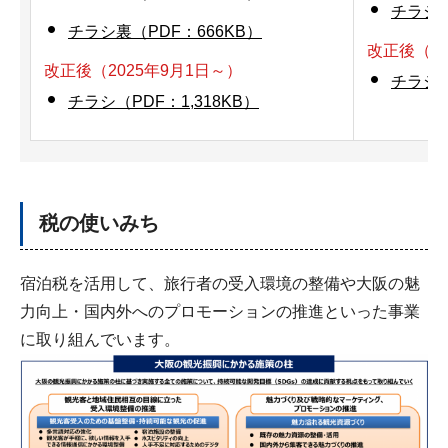
チラシ（
チラシ裏（PDF：666KB）
改正後（20
改正後（2025年9月1日～）
チラシ（
チラシ（PDF：1,318KB）
税の使いみち
宿泊税を活用して、旅行者の受入環境の整備や大阪の魅
力向上・国内外へのプロモーションの推進といった事業
に取り組んでいます。