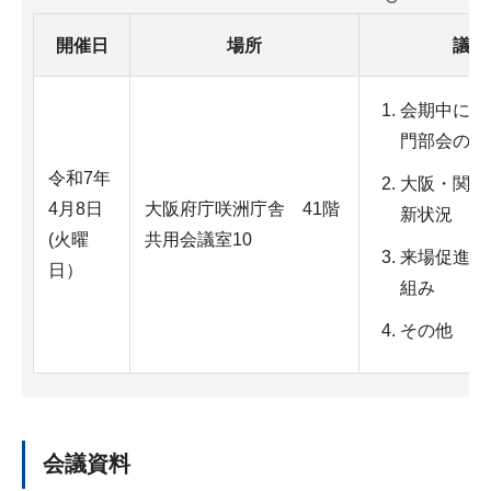
開催日
場所
議題
会期中にお
門部会の取
令和7年
大阪・関西
4月8日
大阪府庁咲洲庁舎 41階
新状況
(火曜
共用会議室10
来場促進に
日）
組み
その他
会議資料