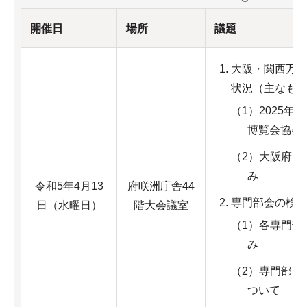
開催日
場所
議題
大阪・関西万
状況（主なも
（1）2025年
博覧会協会
（2）大阪府・
み
令和5年4月13
府咲洲庁舎44
専門部会の検
日（水曜日）
階大会議室
（1）各専門部
み
（2）専門部会
ついて