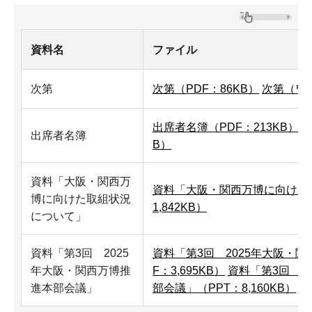
資料名
ファイル
次第
次第（PDF：86KB）
次第（ワー
出席者名簿（PDF：213KB）
出
出席者名簿
B）
資料「大阪・関西万
資料「大阪・関西万博に向けた
博に向けた取組状況
1,842KB）
について」
資料「第3回 2025
資料「第3回 2025年大阪・
年大阪・関西万博推
F：3,695KB）
資料「第3回 2
進本部会議」
部会議」（PPT：8,160KB）