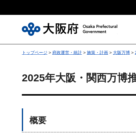
大
トップページ
>
府政運営・統計
>
施策・計画
>
大阪万博
>
2025年大阪・関西万博
概要