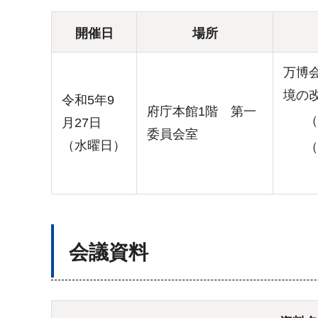
開催日
場所
万博
境の
令和5年9
府庁本館1階 第一
（
月27日
委員会室
（水曜日）
（
会議資料