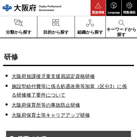
大阪府
緊急情報
Language
閲覧補助
キーワードから
分類から探す
目的から探す
組織から探す
探す
研修
大阪府放課後児童支援員認定資格研修
施設型給付費等に係る処遇改善等加算（区分3）に係
る研修修了要件について
大阪府保育所等の事故防止研修
大阪府保育士等キャリアアップ研修