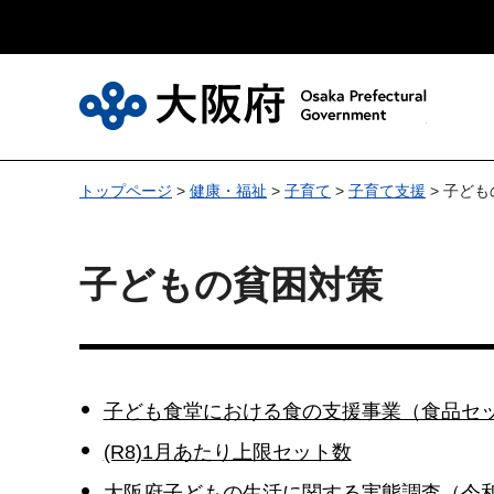
大
トップページ
>
健康・福祉
>
子育て
>
子育て支援
> 子ど
子どもの貧困対策
子ども食堂における食の支援事業（食品セ
(R8)1月あたり上限セット数
大阪府子どもの生活に関する実態調査（令和