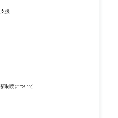
の支援
業
援新制度について