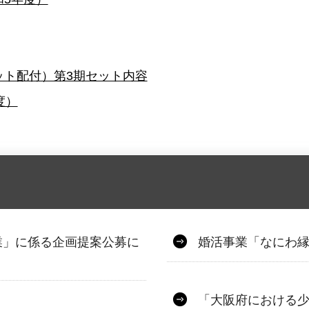
ット配付）第3期セット内容
度）
業」に係る企画提案公募に
婚活事業「なにわ
「大阪府における