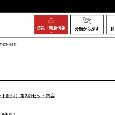
阪府
防災・
緊急情報
分類から探す
目
もの貧困対策
ット配付）第2期セット内容
5年度）