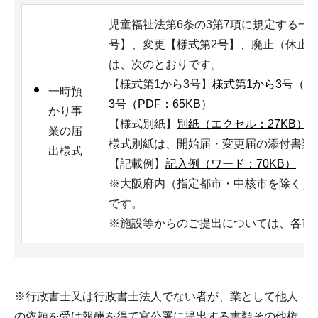
児童福祉法第6条の3第7項に規定する一
号】、変更【様式第2号】、廃止（休止
は、次のとおりです。
【様式第1から3号】
様式第1から3号（ワ
一時預
3号（PDF：65KB）
かり事
【様式別紙】
別紙（エクセル：27KB）
業の届
様式別紙は、開始届・変更届の添付書類
出様式
【記載例】
記入例（ワード：70KB）
記
※大阪府内（指定都市・中核市を除く）
です。
※施設等からのご提出については、各市
※行政書士又は行政書士法人でない者が、業として他人
の依頼を受け報酬を得て官公署に提出する書類その他権