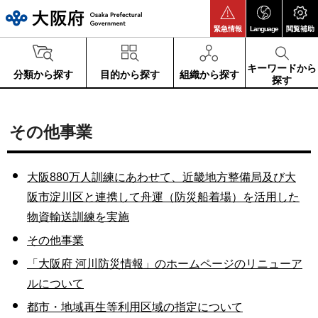
大阪府
緊急情報
Language
閲覧補助
キーワードから
分類から探す
目的から探す
組織から探す
探す
その他事業
大阪880万人訓練にあわせて、近畿地方整備局及び大
阪市淀川区と連携して舟運（防災船着場）を活用した
物資輸送訓練を実施
その他事業
「大阪府 河川防災情報」のホームページのリニューア
ルについて
都市・地域再生等利用区域の指定について