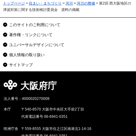
トップページ
>
住まい・まちづくり
>
河川
>
河川の整備
> 第2回 西大阪地区の
津波対策に関する技術検討委員会 資料の掲載
このサイトのご利用について
著作権・リンクについて
ユニバーサルデザインについて
個人情報の取り扱い
サイトマップ
大阪府庁
法人番号：4000020270008
本庁
〒540-8570 大阪市中央区大手前2丁目
代表電話番号 06-6941-0351
咲洲庁舎
〒559-8555 大阪市住之江区南港北1-14-16