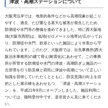
津波・高潮ステーションについて
大阪湾沿岸では、地形的条件などから高潮現象が起こり
やすく、過去、たび重なる甚大な被害が発生したため、
防潮堤や水門等の整備を進めてきました。特に西大阪地
域(大阪市西部)は、低地(ゼロメートル地帯)が広がってお
り、防潮堤や水門、鉄扉といった施設により水害から守
られています。このたび、大阪府では、出先事務所(西大
阪治水事務所)の建て替え(耐震化)にあわせて、この事務
所が所管する防潮堤や水門の津波・高潮防ぎょ施設の一
元管理を行う防災棟と府民に津波や高潮について正しい
知識を習得していただくとともに、防災意識の向上を目
的とした展示棟をあわせもつ、「津波・高潮ステーショ
ン」を、平成21年9月にオープンしました。施設利用に
ついては、随時受付中です。是非皆さん見に来てくださ
い。