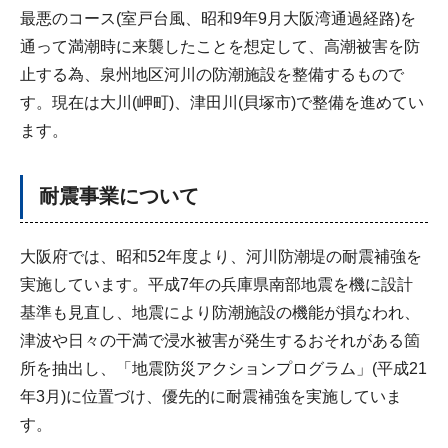
最悪のコース(室戸台風、昭和9年9月大阪湾通過経路)を
通って満潮時に来襲したことを想定して、高潮被害を防
止する為、泉州地区河川の防潮施設を整備するもので
す。現在は大川(岬町)、津田川(貝塚市)で整備を進めてい
ます。
耐震事業について
大阪府では、昭和52年度より、河川防潮堤の耐震補強を
実施しています。平成7年の兵庫県南部地震を機に設計
基準も見直し、地震により防潮施設の機能が損なわれ、
津波や日々の干満で浸水被害が発生するおそれがある箇
所を抽出し、「地震防災アクションプログラム」(平成21
年3月)に位置づけ、優先的に耐震補強を実施していま
す。