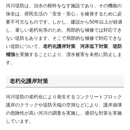
河川堤防は、治水の根幹をなす施設であり、その機能の
保全は、府民生活の「安全・安心」を確保するために必
要不可欠なものです。しかし、建設から50年以上が経過
し、著しい老朽化等のため、局部的な補修では対応でき
ない堤防もあります。そこで局部的な補修で対応できな
い堤防について、
老朽化護岸対策
、
河床低下対策
、
堤防
補強
を実施することにより、浸水被害を未然に防止しま
す。
老朽化護岸対策
河川堤防の老朽化により発生するコンクリートブロック
護岸のクラックや堤防天端の空洞などにより、護岸崩壊
の危険性が高い河川の調査を実施し、適切な対策を実施
しています。