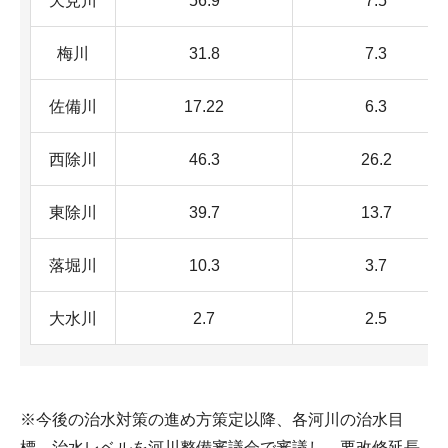
天見川
56.9
7.5
梅川
31.8
7.3
佐備川
17.22
6.3
西除川
46.3
26.2
東除川
39.7
13.7
落堀川
10.3
3.7
大水川
2.7
2.5
※今後の治水対策の進め方策定以降、各河川の治水目
標、治水レベルを河川整備審議会で審議し、要改修延長