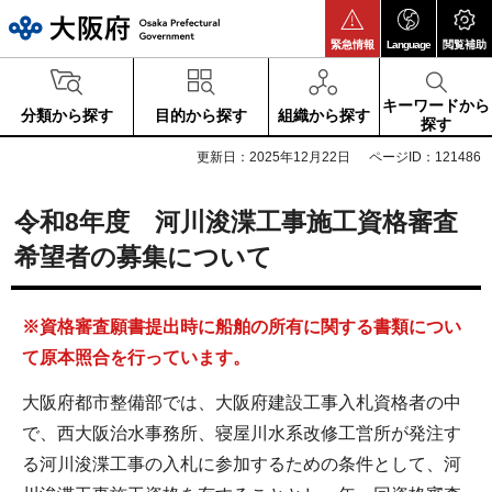
大阪府
緊急情報
Language
閲覧補助
キーワードから
分類から探す
目的から探す
組織から探す
探す
更新日：2025年12月22日
ページID：121486
令和8年度 河川浚渫工事施工資格審査
希望者の募集について
※資格審査願書提出時に船舶の所有に関する書類につい
て原本照合を行っています。
大阪府都市整備部では、大阪府建設工事入札資格者の中
で、西大阪治水事務所、寝屋川水系改修工営所が発注す
る河川浚渫工事の入札に参加するための条件として、河