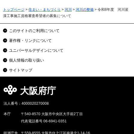
トップページ
>
住まい・まちづくり
>
河川
>
河川の整備
> 令和8年度 河川浚
渫工事施工資格審査希望者の募集について
このサイトのご利用について
著作権・リンクについて
ユニバーサルデザインについて
個人情報の取り扱い
サイトマップ
大阪府庁
法人番号：4000020270008
本庁
〒540-8570 大阪市中央区大手前2丁目
代表電話番号 06-6941-0351
咲洲庁舎
〒559-8555 大阪市住之江区南港北1-14-16