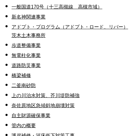
一般国道170号（十三高槻線 高槻市域）
新名神関連事業
アドプト・プログラム（アドプト・ロード、リバー）
茨木土木事務所
歩道整備事業
無電柱化事業
道路防災事業
橋梁補修
二釜南砂防
上の川治水対策、芥川堤防補強
奈佐原地区急傾斜地崩壊対策
自主財源確保事業
管内の概要
護岸補修・河床低下対策工事