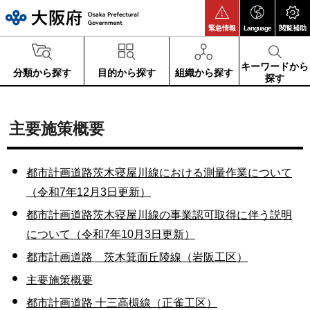
大阪府
緊急情報
Language
閲覧補助
キーワードから
分類から探す
目的から探す
組織から探す
探す
主要施策概要
都市計画道路茨木寝屋川線における測量作業について
（令和7年12月3日更新）
都市計画道路茨木寝屋川線の事業認可取得に伴う説明
について（令和7年10月3日更新）
都市計画道路 茨木箕面丘陵線（岩阪工区）
主要施策概要
都市計画道路 十三高槻線（正雀工区）