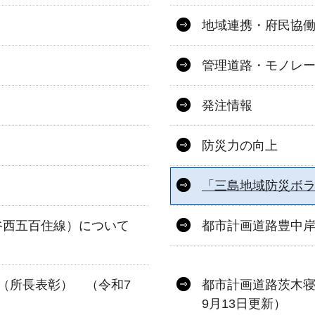
地域連携・府民協
管理道路・モノレ
発注情報
防災力の向上
「三島地域防災ボ
谷西五百住線）について
都市計画道路豊中
 （所長表彰） （令和7
都市計画道路茨木寝
9月13日更新）