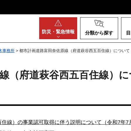
阪府
防災・
緊急情報
分類から探す
目
木事務所
> 都市計画道路富田奈佐原線（府道萩谷西五百住線）について（
線（府道萩谷西五百住線）につ
住線）の事業認可取得に伴う説明について（令和7年7月