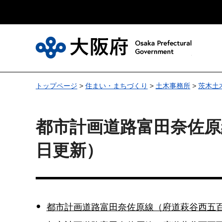
大
トップページ
>
住まい・まちづくり
>
土木事務所
>
茨木土
都市計画道路富田奈佐原
日更新）
都市計画道路富田奈佐原線（府道萩谷西五百