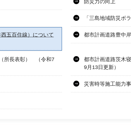
防災力の向上
「三島地域防災ボ
谷西五百住線）について
都市計画道路豊中
 （所長表彰） （令和7
都市計画道路茨木寝
9月13日更新）
災害時等施工能力